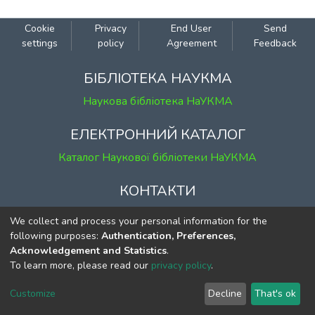
Cookie
Privacy
End User
Send
settings
policy
Agreement
Feedback
БІБЛІОТЕКА НАУКМА
Наукова бібліотека НаУКМА
ЕЛЕКТРОННИЙ КАТАЛОГ
Каталог Наукової бібліотеки НаУКМА
КОНТАКТИ
м. Київ, вул. Григорія Сковороди, 2
We collect and process your personal information for the
к. 1, к. 120
following purposes:
Authentication, Preferences,
Acknowledgement and Statistics
.
тел.
(044) 463-69-31
To learn more, please read our
privacy policy
.
ekmair@ukma.edu.ua
Customize
Decline
That's ok