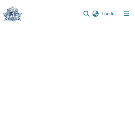
(current)
Log In
Communities
&
Collections
All of DSpace