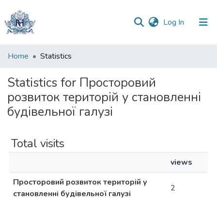
(current)
Log In
Communities
Home
Statistics
&
Collections
Statistics for Просторовий
розвиток територій у становленні
All of DSpace
будівельної галузі
Total visits
views
Просторовий розвиток територій у
2
становленні будівельної галузі