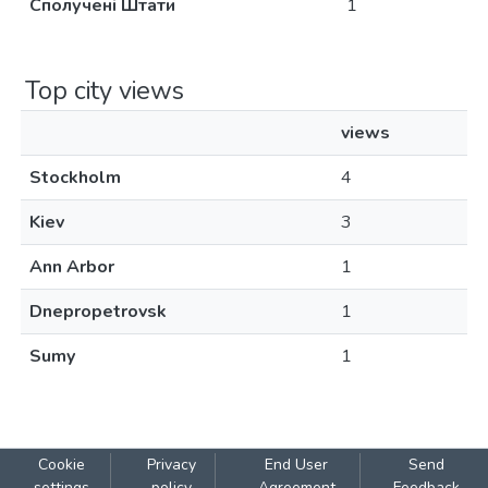
Сполучені Штати
1
Top city views
views
Stockholm
4
Kiev
3
Ann Arbor
1
Dnepropetrovsk
1
Sumy
1
Cookie
Privacy
End User
Send
settings
policy
Agreement
Feedback