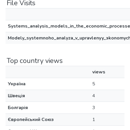
File Visits
Systems_analysis_models_in_the_economic_process
Modely_systemnoho_analyza_v_upravlenyy_эkonomyc
Top country views
views
Україна
5
Швеція
4
Болгарія
3
Європейський Союз
1