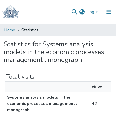
(current)
Log In
Communities
Home
Statistics
&
Collections
Statistics for Systems analysis
models in the economic processes
All of DSpace
management : monograph
Total visits
views
Systems analysis models in the
economic processes management :
42
monograph