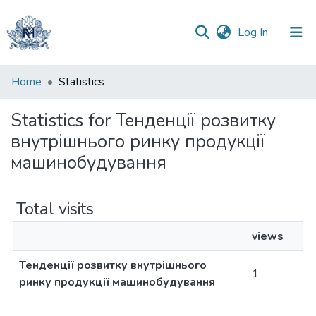
(current)
Log In
Communities
Home
Statistics
&
Collections
Statistics for Тенденції розвитку
внутрішнього ринку продукції
All of DSpace
машинобудування
Total visits
views
Тенденції розвитку внутрішнього
1
ринку продукції машинобудування