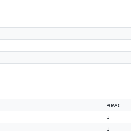
views
1
1