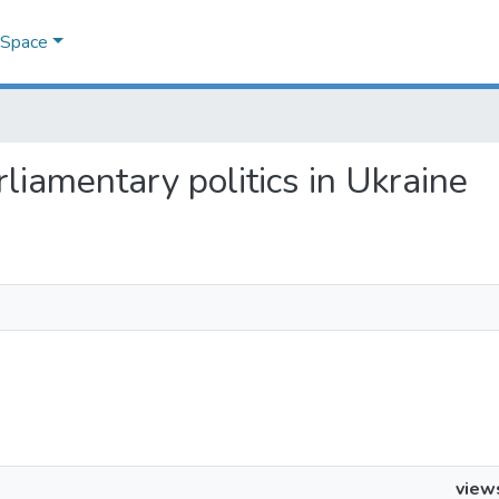
DSpace
arliamentary politics in Ukraine
view