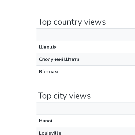
Top country views
Швеція
Сполучені Штати
Вʼєтнам
Top city views
Hanoi
Louisville