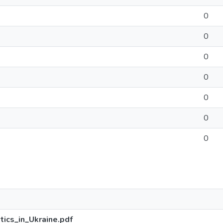
0
0
0
0
0
0
0
ics_in_Ukraine.pdf