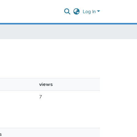
Log In
views
7
s