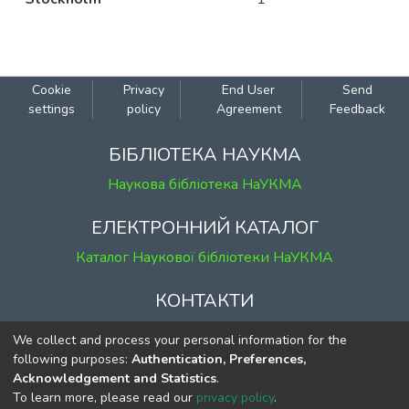
Cookie
Privacy
End User
Send
settings
policy
Agreement
Feedback
БІБЛІОТЕКА НАУКМА
Наукова бібліотека НаУКМА
ЕЛЕКТРОННИЙ КАТАЛОГ
Каталог Наукової бібліотеки НаУКМА
КОНТАКТИ
м. Київ, вул. Григорія Сковороди, 2
We collect and process your personal information for the
к. 1, к. 120
following purposes:
Authentication, Preferences,
Acknowledgement and Statistics
.
тел.
(044) 463-69-31
To learn more, please read our
privacy policy
.
ekmair@ukma.edu.ua