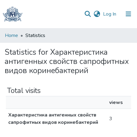
(current)
Log In
Communities
Home
Statistics
&
Collections
Statistics for Характеристика
антигенных свойств сапрофитных
All of DSpace
видов коринебактерий
Total visits
views
Характеристика антигенных свойств
3
сапрофитных видов коринебактерий