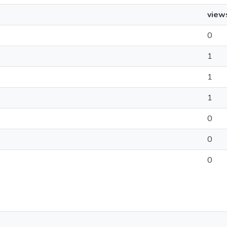
view
0
1
1
1
0
0
0