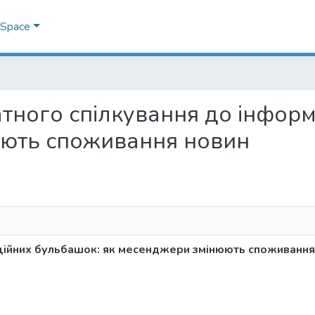
DSpace
иватного спілкування до інфо
юють споживання новин
аційних бульбашок: як месенджери змінюють споживання