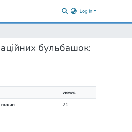
Log In
рмаційних бульбашок:
views
 новин
21