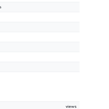
s
views