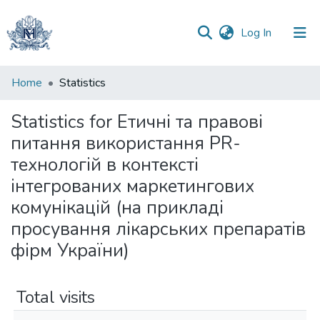
(current)
Log In
Communities
Home
Statistics
&
Collections
Statistics for Етичні та правові
питання використання PR-
All of DSpace
технологій в контексті
інтегрованих маркетингових
комунікацій (на прикладі
просування лікарських препаратів
фірм України)
Total visits