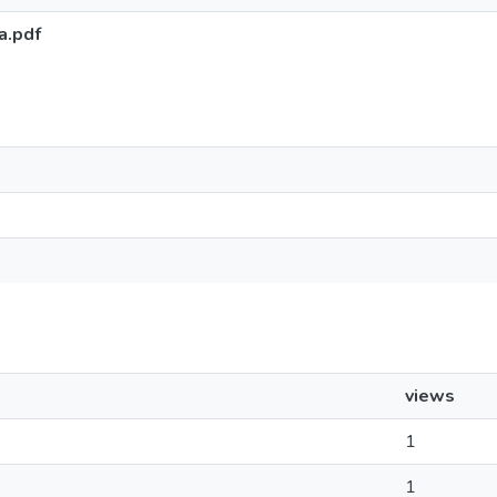
a.pdf
views
1
1