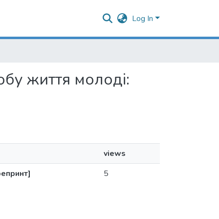
Log In
обу життя молоді:
views
репринт]
5