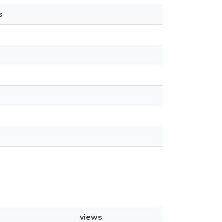
s
views