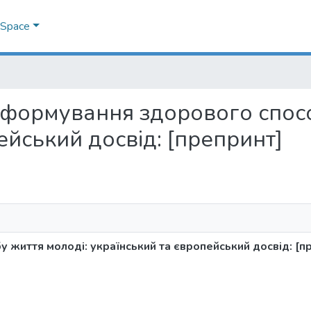
DSpace
ика формування здорового спос
ейський досвід: [препринт]
 життя молоді: український та європейський досвід: [п