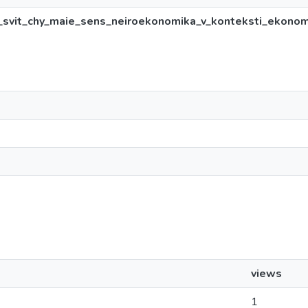
_svit_chy_maie_sens_neiroekonomika_v_konteksti_ekonom
views
1