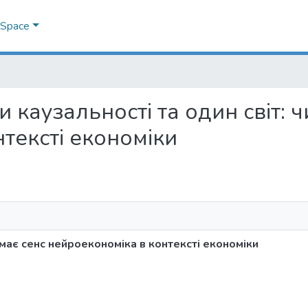
DSpace
ми каузальності та один світ: 
тексті економіки
 має сенс нейроекономіка в контексті економіки