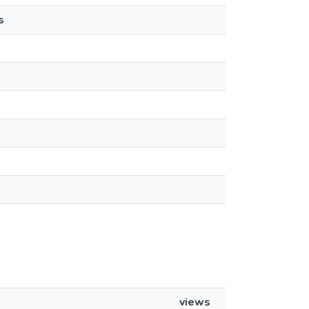
s
views