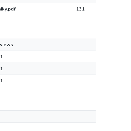
iky.pdf
131
views
1
1
1