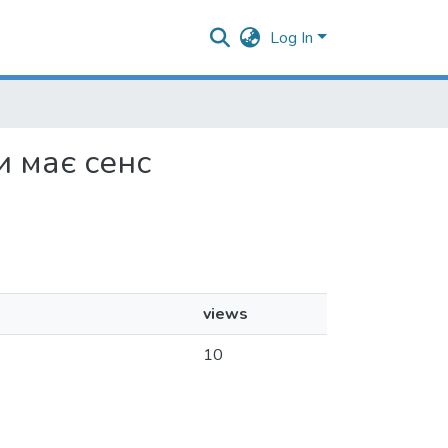
Log In
чи має сенс
views
10