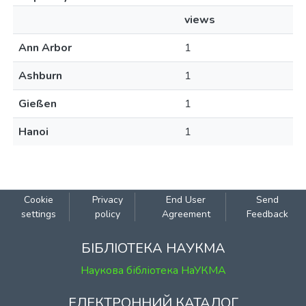
views
Ann Arbor
1
Ashburn
1
Gießen
1
Hanoi
1
Cookie
Privacy
End User
Send
settings
policy
Agreement
Feedback
БІБЛІОТЕКА НАУКМА
Наукова бібліотека НаУКМА
ЕЛЕКТРОННИЙ КАТАЛОГ