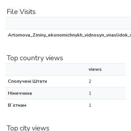
File Visits
Artomova_Zminy_ekonomichnykh_vidnosyn_vnaslidok_vi
Top country views
views
Сполучені Штати
2
Німеччина
1
Вʼєтнам
1
Top city views