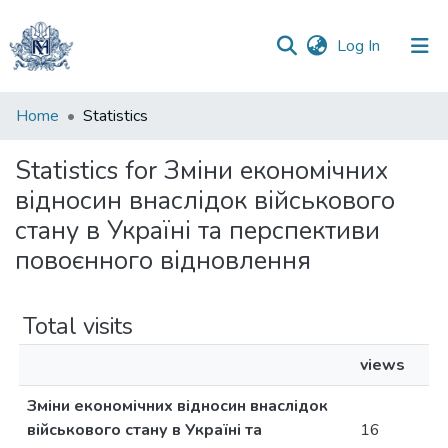
(current)
Log In
Communities
Home
Statistics
&
Collections
Statistics for Зміни економічних
відносин внаслідок військового
All of DSpace
стану в Україні та перспективи
повоєнного відновлення
Total visits
views
Зміни економічних відносин внаслідок
військового стану в Україні та
16