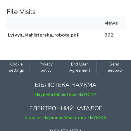
File Visits
views
Lytvyn_Mahisterska_robota.pdf
362
Cookie
Privacy
End User
Send
settings
policy
Agreement
Feedback
БІБЛІОТЕКА НАУКМА
Наукова бібліотека НаУКМА
ЕЛЕКТРОННИЙ КАТАЛОГ
Каталог Наукової бібліотеки НаУКМА