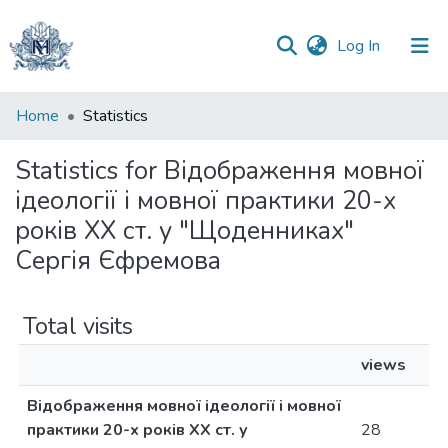
(current)
Log In
Communities
Home
Statistics
&
Collections
Statistics for Відображення мовної
ідеології і мовної практики 20-х
All of DSpace
років ХХ ст. у "Щоденниках"
Сергія Єфремова
Total visits
views
Відображення мовної ідеології і мовної
практики 20-х років ХХ ст. у
28