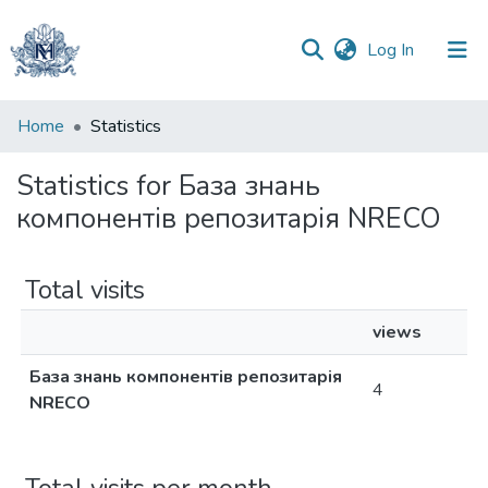
(current)
Log In
Communities
Home
Statistics
&
Collections
Statistics for База знань
компонентів репозитарія NRECO
All of DSpace
Total visits
views
База знань компонентів репозитарія
4
NRECO