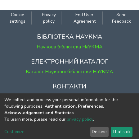
Cookie
Privacy
End User
Send
settings
policy
Agreement
Feedback
БІБЛІОТЕКА НАУКМА
Наукова бібліотека НаУКМА
ЕЛЕКТРОННИЙ КАТАЛОГ
Каталог Наукової бібліотеки НаУКМА
КОНТАКТИ
м. Київ, вул. Григорія Сковороди, 2
We collect and process your personal information for the
к. 1, к. 120
following purposes:
Authentication, Preferences,
Acknowledgement and Statistics
.
тел.
(044) 463-69-31
To learn more, please read our
privacy policy
.
ekmair@ukma.edu.ua
Customize
Decline
That's ok