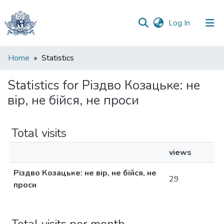
(current)
Log In
Communities
Home
Statistics
&
Collections
Statistics for Різдво Козацьке: не
вір, не бійся, не проси
All of DSpace
Total visits
views
Різдво Козацьке: не вір, не бійся, не
29
проси