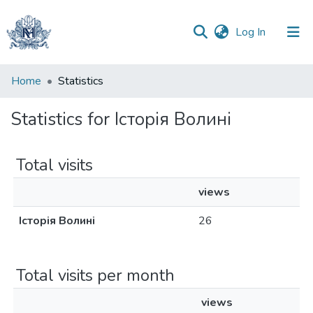
(current)
Log In
Communities
Home
Statistics
&
Collections
Statistics for Історія Волині
All of DSpace
Total visits
views
Історія Волині
26
Total visits per month
views