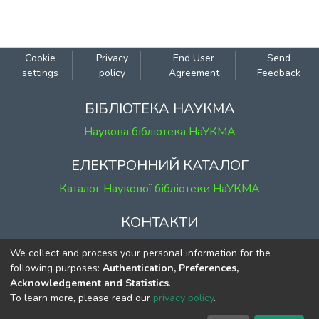
Cookie
Privacy
End User
Send
settings
policy
Agreement
Feedback
БІБЛІОТЕКА НАУКМА
Наукова бібліотека НаУКМА
ЕЛЕКТРОННИЙ КАТАЛОГ
Каталог Наукової бібліотеки НаУКМА
КОНТАКТИ
м. Київ, вул. Григорія Сковороди, 2
We collect and process your personal information for the
к. 1, к. 120
following purposes:
Authentication, Preferences,
Acknowledgement and Statistics
.
тел.
(044) 463-69-31
To learn more, please read our
privacy policy
.
ekmair@ukma.edu.ua