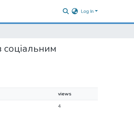
Log In
 з соціальним
views
4