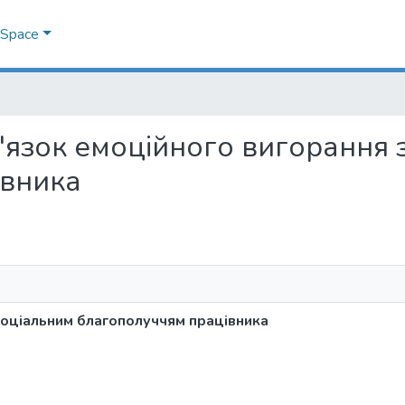
DSpace
зв'язок емоційного вигорання
івника
соціальним благополуччям працівника