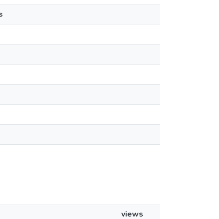
s
views