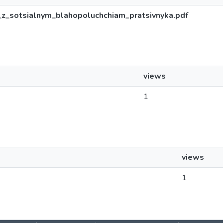
_z_sotsialnym_blahopoluchchiam_pratsivnyka.pdf
views
1
views
1