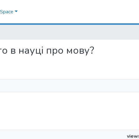
DSpace
ого в науці про мову?
view