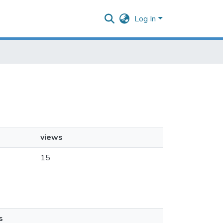
Log In
views
15
s