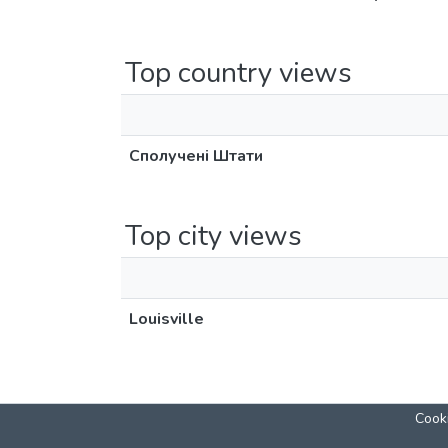
Top country views
Сполучені Штати
Top city views
Louisville
Cooki