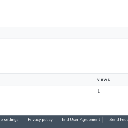
views
1
e settings
Privacy policy
End User Agreement
Send Fee