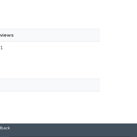
views
1
dback