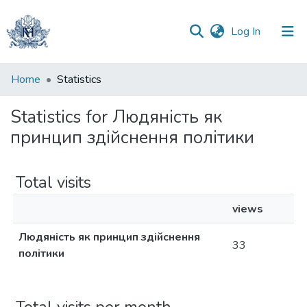
(current)
Log In
Communities
Home
Statistics
&
Collections
Statistics for Людяність як
принцип здійснення політики
All of DSpace
Total visits
views
Людяність як принцип здійснення
33
політики