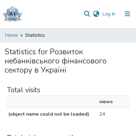
(current)
Log In
Communities
Home
Statistics
&
Collections
Statistics for Розвиток
небанківського фінансового
All of DSpace
сектору в Україні
Total visits
views
(object name could not be loaded)
24