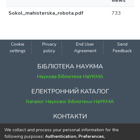
views
Sokol_mahisterska_robota.pdf
733
Cookie
Privacy
End User
Send
settings
policy
Agreement
Feedback
БІБЛІОТЕКА НАУКМА
Наукова бібліотека НаУКМА
ЕЛЕКТРОННИЙ КАТАЛОГ
Каталог Наукової бібліотеки НаУКМА
КОНТАКТИ
м. Київ, вул. Григорія Сковороди, 2
We collect and process your personal information for the
к. 1, к. 120
following purposes:
Authentication, Preferences,