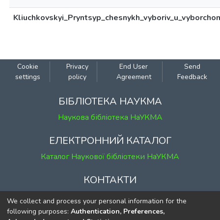
Kliuchkovskyi_Pryntsyp_chesnykh_vyboriv_u_vyborchom
Cookie
Privacy
End User
Send
settings
policy
Agreement
Feedback
БІБЛІОТЕКА НАУКМА
Наукова бібліотека НаУКМА
ЕЛЕКТРОННИЙ КАТАЛОГ
Каталог Наукової бібліотеки НаУКМА
КОНТАКТИ
м. Київ, вул. Григорія Сковороди, 2
We collect and process your personal information for the
к. 1, к. 120
following purposes:
Authentication, Preferences,