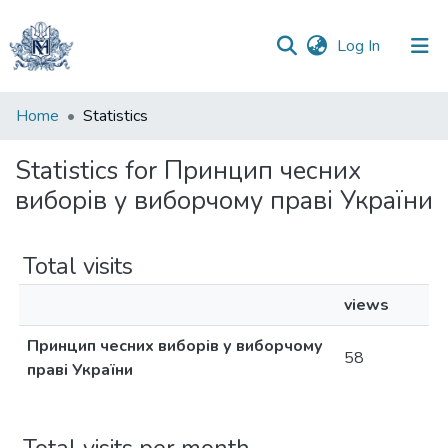
(current)
Log In
Communities
Home
Statistics
&
Collections
Statistics for Принцип чесних
виборів у виборчому праві України
All of DSpace
Total visits
views
Принцип чесних виборів у виборчому
58
праві України