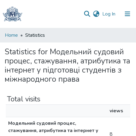
(current)
Log In
Communities
Home
Statistics
&
Collections
Statistics for Модельний судовий
процес, стажування, атрибутика та
All of DSpace
інтернет у підготовці студентів з
міжнародного права
Total visits
views
Модельний судовий процес,
стажування, атрибутика та інтернет у
8