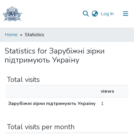
(current)
Log In
Communities
Home
Statistics
&
Collections
Statistics for Зарубіжні зірки
підтримують Україну
All of DSpace
Total visits
views
Зарубіжні зірки підтримують Україну
1
Total visits per month