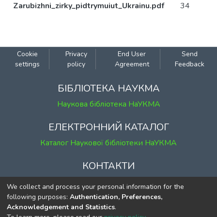
Zarubizhni_zirky_pidtrymuiut_Ukrainu.pdf
34
Cookie
Privacy
End User
Send
settings
policy
Agreement
Feedback
БІБЛІОТЕКА НАУКМА
Наукова бібліотека НаУКМА
ЕЛЕКТРОННИЙ КАТАЛОГ
Каталог Наукової бібліотеки НаУКМА
КОНТАКТИ
м. Київ, вул. Григорія Сковороди, 2
We collect and process your personal information for the
к. 1, к. 120
following purposes:
Authentication, Preferences,
Acknowledgement and Statistics
.
тел.
(044) 463-69-31