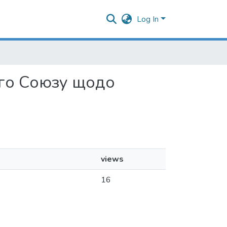
Log In
ого Союзу щодо
views
16