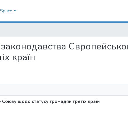
DSpace
ма законодавства Європейськ
іх країн
Союзу щодо статусу громадян третіх країн