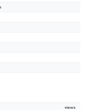
s
views