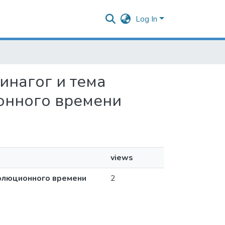
Log In
синагог и тема
онного времени
views
волюционного времени
2