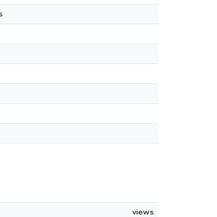
s
views