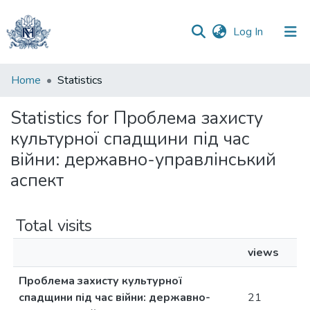
(current)
Log In
Communities
Home
Statistics
&
Collections
Statistics for Проблема захисту
культурної спадщини під час
All of DSpace
війни: державно-управлінський
аспект
Total visits
views
Проблема захисту культурної
спадщини під час війни: державно-
21