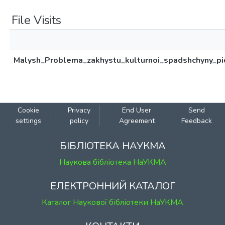
File Visits
Malysh_Problema_zakhystu_kulturnoi_spadshchyny_pid
Cookie
Privacy
End User
Send
settings
policy
Agreement
Feedback
БІБЛІОТЕКА НАУКМА
Наукова бібліотека НаУКМА
ЕЛЕКТРОННИЙ КАТАЛОГ
Каталог Наукової бібліотеки НаУКМА