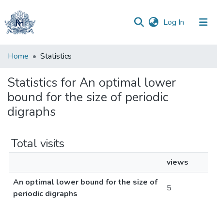
(current)
Log In
Communities
Home
Statistics
&
Collections
Statistics for An optimal lower
bound for the size of periodic
All of DSpace
digraphs
Total visits
views
An optimal lower bound for the size of
5
periodic digraphs