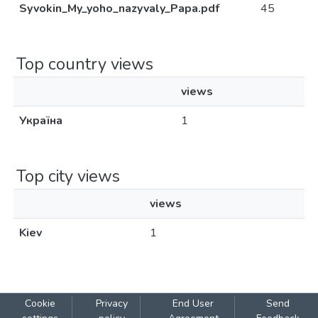
Syvokin_My_yoho_nazyvaly_Papa.pdf
45
Top country views
views
Україна
1
Top city views
views
Kiev
1
Cookie
Privacy
End User
Send