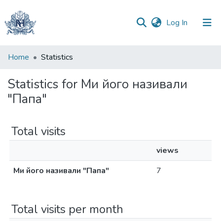
(current)
Log In
Communities
Home
Statistics
&
Collections
Statistics for Ми його називали
"Папа"
All of DSpace
Total visits
views
Ми його називали "Папа"
7
Total visits per month