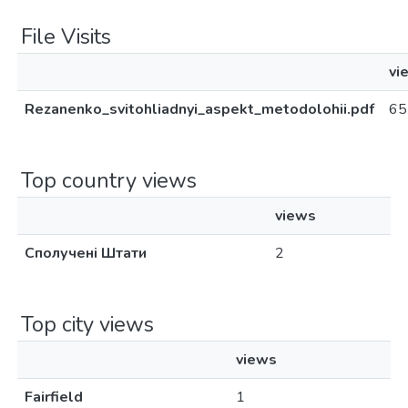
File Visits
vi
Rezanenko_svitohliadnyi_aspekt_metodolohii.pdf
65
Top country views
views
Сполучені Штати
2
Top city views
views
Fairfield
1