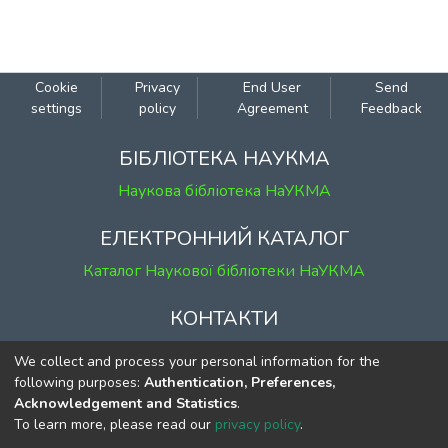
Cookie
Privacy
End User
Send
settings
policy
Agreement
Feedback
БІБЛІОТЕКА НАУКМА
Наукова бібліотека НаУКМА
ЕЛЕКТРОННИЙ КАТАЛОГ
Каталог Наукової бібліотеки НаУКМА
КОНТАКТИ
м. Київ, вул. Григорія Сковороди, 2
We collect and process your personal information for the
к. 1, к. 120
following purposes:
Authentication, Preferences,
Acknowledgement and Statistics
.
тел.
(044) 463-69-31
To learn more, please read our
privacy policy
.
ekmair@ukma.edu.ua