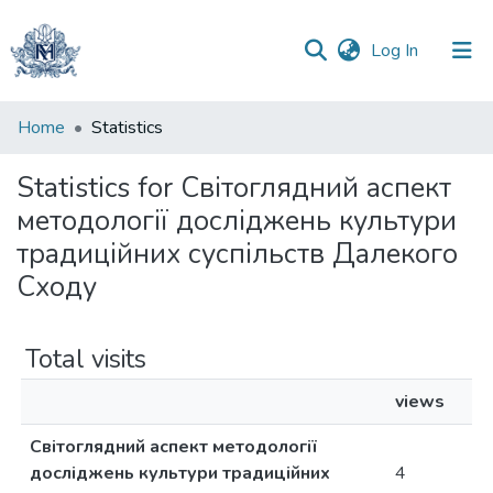
(current)
Log In
Communities
Home
Statistics
&
Collections
Statistics for Світоглядний аспект
методології досліджень культури
All of DSpace
традиційних суспільств Далекого
Сходу
Total visits
views
Світоглядний аспект методології
досліджень культури традиційних
4