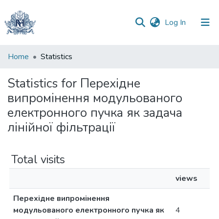
(current)
Log In
Communities
Home
Statistics
&
Collections
Statistics for Перехідне
випромінення модульованого
All of DSpace
електронного пучка як задача
лінійної фільтрації
Total visits
views
Перехідне випромінення
модульованого електронного пучка як
4