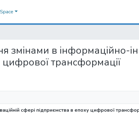
DSpace
іння змінами в інформаційно-і
у цифрової трансформації
оваційній сфері підприємства в епоху цифрової трансфо