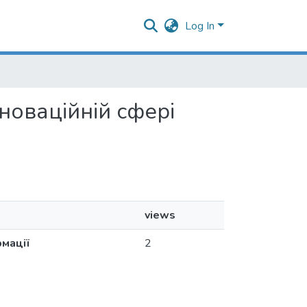
Log In
нноваційній сфері
views
рмації
2