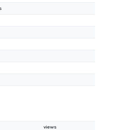
s
views