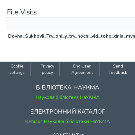
File Visits
Dovha_Sukhovii_Try_dni_y_try_nochi_vid_toho_dnia_m
Cookie
Privacy
End User
Send
settings
policy
Agreement
Feedback
БІБЛІОТЕКА НАУКМА
Наукова бібліотека НаУКМА
ЕЛЕКТРОННИЙ КАТАЛОГ
Каталог Наукової бібліотеки НаУКМА