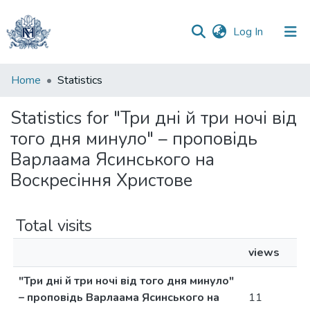
(current)
Log In
Communities
Home
Statistics
&
Collections
Statistics for "Три дні й три ночі від
того дня минуло" – проповідь
All of DSpace
Варлаама Ясинського на
Воскресіння Христове
Total visits
views
"Три дні й три ночі від того дня минуло"
– проповідь Варлаама Ясинського на
11