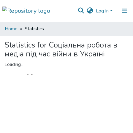
Log In
Communities
Home
Statistics
&
Collections
Statistics for Cоціальна робота в
медіа під час війни в Україні
All of DSpace
Loading...