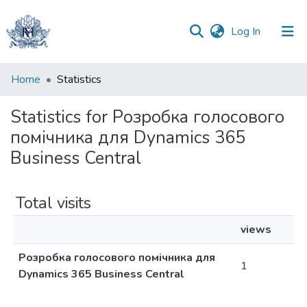
(current)
Log In
Communities
Home
Statistics
&
Collections
Statistics for Розробка голосового
помічника для Dynamics 365
All of DSpace
Business Central
Total visits
views
Розробка голосового помічника для
1
Dynamics 365 Business Central