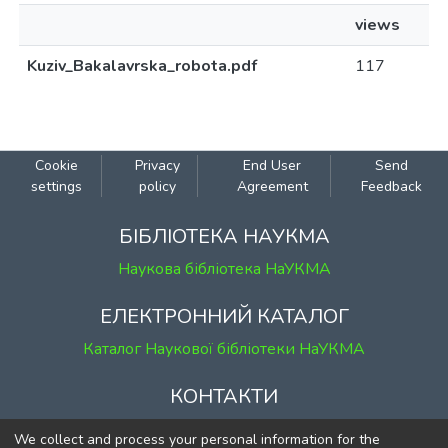
views
Kuziv_Bakalavrska_robota.pdf
117
Cookie
Privacy
End User
Send
settings
policy
Agreement
Feedback
БІБЛІОТЕКА НАУКМА
Наукова бібліотека НаУКМА
ЕЛЕКТРОННИЙ КАТАЛОГ
Каталог Наукової бібліотеки НаУКМА
КОНТАКТИ
м. Київ, вул. Григорія Сковороди, 2
We collect and process your personal information for the