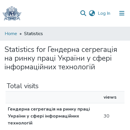
(current)
Log In
Communities
Home
Statistics
&
Collections
Statistics for Гендерна сегрегація
на ринку праці України у сфері
All of DSpace
інформаційних технологій
Total visits
views
Гендерна сегрегація на ринку праці
України у сфері інформаційних
30
технологій