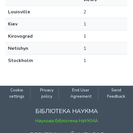
Louisville
2
Kiev
1
Kirovograd
1
Netishyn
1
Stockholm
1
Cookie
Privacy
End User
Send
settings
policy
Agreement
Feedback
БІБЛІОТЕКА НАУКМА
Наукова бібліотека НаУКМА