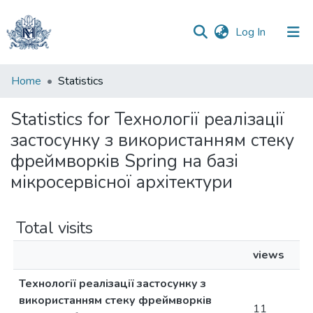
(current)
Log In
Communities
Home
Statistics
&
Collections
Statistics for Технології реалізації
застосунку з використанням стеку
All of DSpace
фреймворків Spring на базі
мікросервісної архітектури
Total visits
views
Технології реалізації застосунку з
використанням стеку фреймворків
11