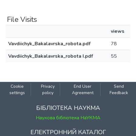
File Visits
views
Vavdiichyk_Bakalavrska_robota.pdf
78
Vavdiichyk_Bakalavrska_robota І.pdf
55
Cookie
Privacy
End User
Send
settings
policy
Agreement
Feedback
БІБЛІОТЕКА НАУКМА
Наукова бібліотека НаУКМА
ЕЛЕКТРОННИЙ КАТАЛОГ