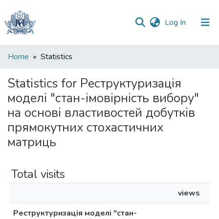
(current)
Log In
Communities
Home
Statistics
&
Collections
Statistics for Реструктуризація
моделі "стан-імовірність вибору"
All of DSpace
на основі властивостей добутків
прямокутних стохастичних
матриць
Total visits
views
Реструктуризація моделі "стан-