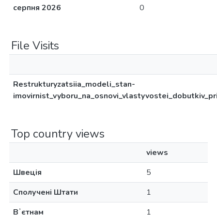
серпня 2026
0
File Visits
Restrukturyzatsiia_modeli_stan-
imovirnist_vyboru_na_osnovi_vlastyvostei_dobutkiv_p
Top country views
views
Швеція
5
Сполучені Штати
1
Вʼєтнам
1