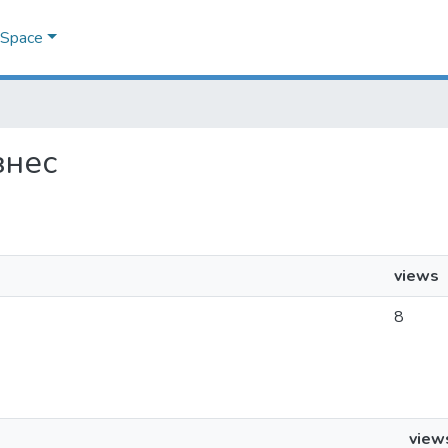
DSpace
ізнес
views
8
view