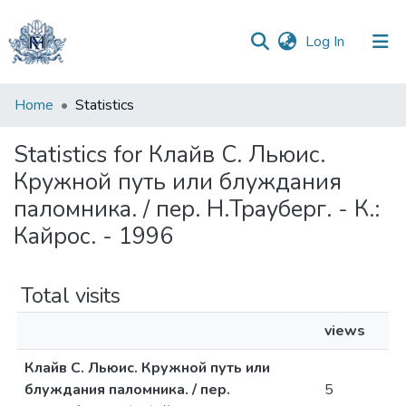
(current)
Log In
Communities
Home
Statistics
&
Collections
Statistics for Клайв С. Льюис.
Кружной путь или блуждания
All of DSpace
паломника. / пер. Н.Трауберг. - К.:
Кайрос. - 1996
Total visits
views
Клайв С. Льюис. Кружной путь или
блуждания паломника. / пер.
5