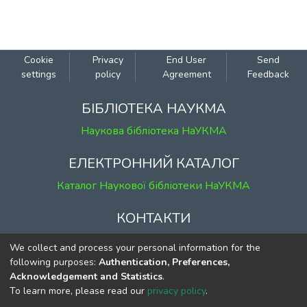
Cookie
Privacy
End User
Send
settings
policy
Agreement
Feedback
БІБЛІОТЕКА НАУКМА
Наукова бібліотека НаУКМА
ЕЛЕКТРОННИЙ КАТАЛОГ
Каталог Наукової бібліотеки НаУКМА
КОНТАКТИ
м. Київ, вул. Григорія Сковороди, 2
We collect and process your personal information for the
к. 1, к. 120
following purposes:
Authentication, Preferences,
Acknowledgement and Statistics
.
тел.
(044) 463-69-31
To learn more, please read our
privacy policy
.
ekmair@ukma.edu.ua