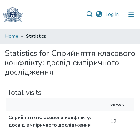
(current)
Log In
Communities
Home
Statistics
&
Collections
Statistics for Сприйняття класового
конфлікту: досвід емпіричного
All of DSpace
дослідження
Total visits
views
Сприйняття класового конфлікту:
12
досвід емпіричного дослідження