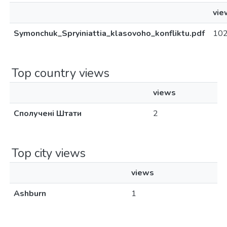
vie
Symonchuk_Spryiniattia_klasovoho_konfliktu.pdf
10
Top country views
views
Сполучені Штати
2
Top city views
views
Ashburn
1