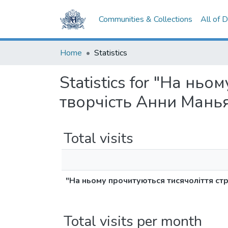
Communities & Collections
All of 
Home
Statistics
Statistics for "На ньо
творчість Анни Манья
Total visits
"На ньому прочитуються тисячоліття стра
Total visits per month