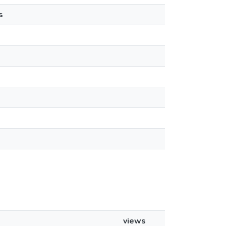
s
views