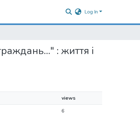
Log In
раждань..." : життя і
views
6