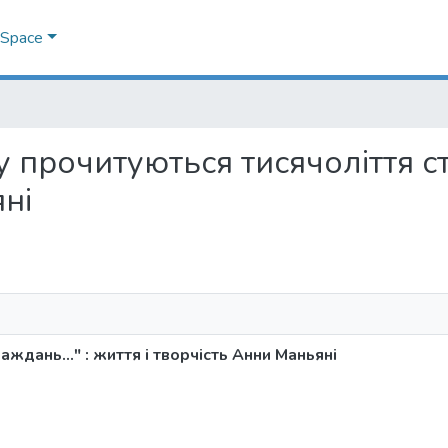
DSpace
му прочитуються тисячоліття ст
ні
ждань..." : життя і творчість Анни Маньяні