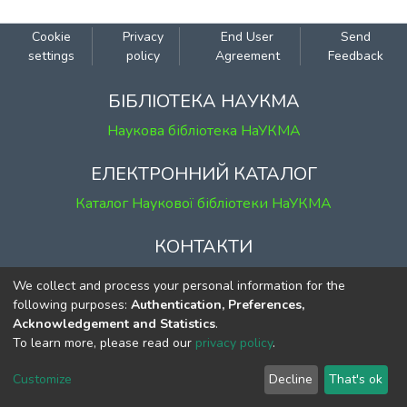
Cookie
Privacy
End User
Send
settings
policy
Agreement
Feedback
БІБЛІОТЕКА НАУКМА
Наукова бібліотека НаУКМА
ЕЛЕКТРОННИЙ КАТАЛОГ
Каталог Наукової бібліотеки НаУКМА
КОНТАКТИ
м. Київ, вул. Григорія Сковороди, 2
We collect and process your personal information for the
к. 1, к. 120
following purposes:
Authentication, Preferences,
Acknowledgement and Statistics
.
тел.
(044) 463-69-31
To learn more, please read our
privacy policy
.
ekmair@ukma.edu.ua
Customize
Decline
That's ok