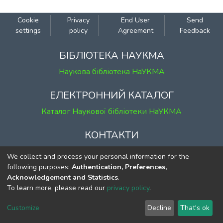
Cookie
Privacy
End User
Send
settings
policy
Agreement
Feedback
БІБЛІОТЕКА НАУКМА
Наукова бібліотека НаУКМА
ЕЛЕКТРОННИЙ КАТАЛОГ
Каталог Наукової бібліотеки НаУКМА
КОНТАКТИ
м. Київ, вул. Григорія Сковороди, 2
We collect and process your personal information for the
к. 1, к. 120
following purposes:
Authentication, Preferences,
Acknowledgement and Statistics
.
тел.
(044) 463-69-31
To learn more, please read our
privacy policy
.
ekmair@ukma.edu.ua
Customize
Decline
That's ok