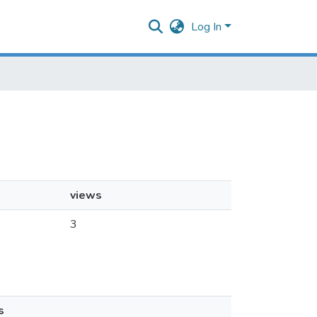
Log In
views
3
s