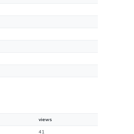
views
41