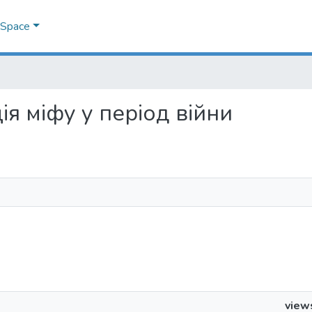
DSpace
ація міфу у період війни
view