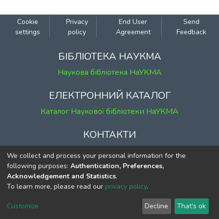
Cookie
Privacy
End User
Send
settings
policy
Agreement
Feedback
БІБЛІОТЕКА НАУКМА
Наукова бібліотека НаУКМА
ЕЛЕКТРОННИЙ КАТАЛОГ
Каталог Наукової бібліотеки НаУКМА
КОНТАКТИ
м. Київ, вул. Григорія Сковороди, 2
We collect and process your personal information for the
к. 1, к. 120
following purposes:
Authentication, Preferences,
Acknowledgement and Statistics
.
тел.
(044) 463-69-31
To learn more, please read our
privacy policy
.
ekmair@ukma.edu.ua
Customize
Decline
That's ok