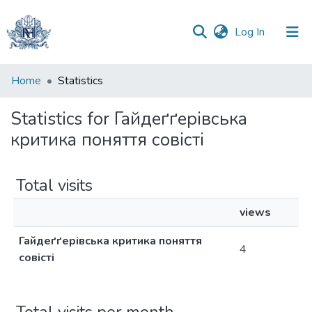
(current)
Log In
Communities
Home
Statistics
&
Collections
Statistics for Гайдеґґерівська
критика поняття совісті
All of DSpace
Total visits
views
Гайдеґґерівська критика поняття
4
совісті