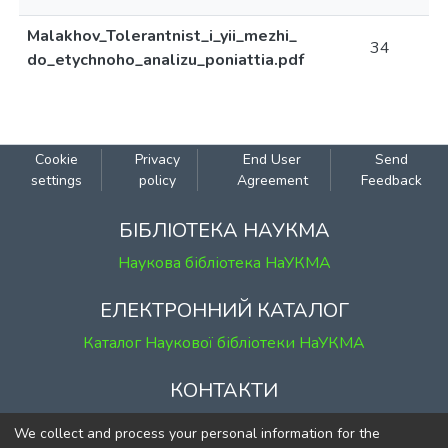
Malakhov_Tolerantnist_i_yii_mezhi_
34
do_etychnoho_analizu_poniattia.pdf
Cookie
Privacy
End User
Send
settings
policy
Agreement
Feedback
БІБЛІОТЕКА НАУКМА
Наукова бібліотека НаУКМА
ЕЛЕКТРОННИЙ КАТАЛОГ
Каталог Наукової бібліотеки НаУКМА
КОНТАКТИ
м. Київ, вул. Григорія Сковороди, 2
We collect and process your personal information for the