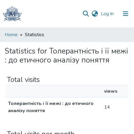
(current)
Log In
Communities
Home
Statistics
&
Collections
Statistics for Толерантність і її межі
: до етичного аналізу поняття
All of DSpace
Total visits
views
Толерантність і її межі : до етичного
14
аналізу поняття