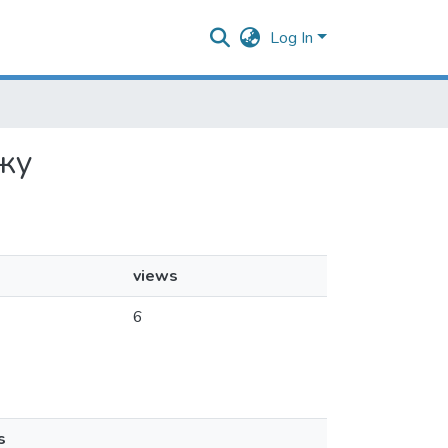
Log In
яжу
views
6
s