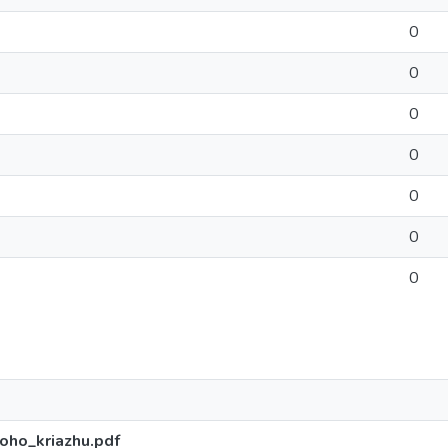
0
0
0
0
0
0
0
koho_kriazhu.pdf