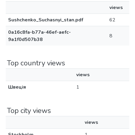
views
Sushchenko_Suchasnyi_stan.pdf
62
0a16c8fa-b77a-46ef-aefc-
8
9a1f0d507b38
Top country views
views
Швеція
1
Top city views
views
Stockholm
1