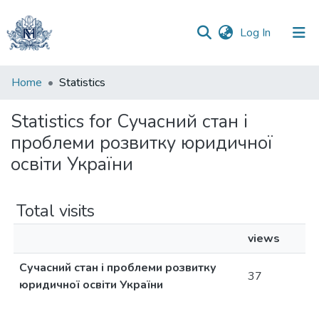
(current)
Log In
Communities
Home
Statistics
&
Collections
Statistics for Сучасний стан і
проблеми розвитку юридичної
All of DSpace
освіти України
Total visits
views
Сучасний стан і проблеми розвитку
37
юридичної освіти України