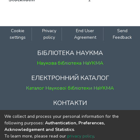
Cookie
Privacy
End User
Send
settings
policy
Agreement
Feedback
БІБЛІОТЕКА НАУКМА
Наукова бібліотека НаУКМА
ЕЛЕКТРОННИЙ КАТАЛОГ
Каталог Наукової бібліотеки НаУКМА
КОНТАКТИ
м. Київ, вул. Григорія Сковороди, 2
We collect and process your personal information for the
к. 1, к. 120
following purposes:
Authentication, Preferences,
Acknowledgement and Statistics
.
тел.
(044) 463-69-31
To learn more, please read our
privacy policy
.
ekmair@ukma.edu.ua