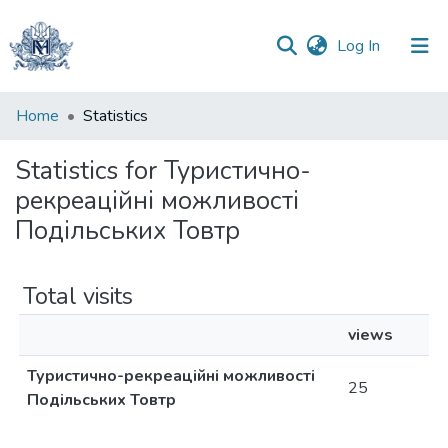
(current)
Log In
Communities
Home
Statistics
&
Collections
Statistics for Туристично-
рекреаційні можливості
All of DSpace
Подільських Товтр
Total visits
views
Туристично-рекреаційні можливості
25
Подільських Товтр