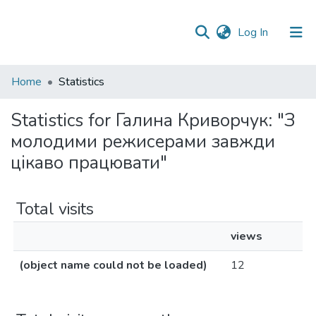
(current)
Log In
Communities
Home
Statistics
&
Collections
Statistics for Галина Криворчук: "З
молодими режисерами завжди
All of DSpace
цікаво працювати"
Total visits
views
(object name could not be loaded)
12