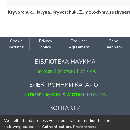
Kryvorchuk_Halyna_Kryvorchuk_Z_molodymy_rezhysera
Cookie
Privacy
End User
Send
settings
policy
Agreement
Feedback
БІБЛІОТЕКА НАУКМА
Наукова бібліотека НаУКМА
ЕЛЕКТРОННИЙ КАТАЛОГ
Каталог Наукової бібліотеки НаУКМА
КОНТАКТИ
м. Київ, вул. Григорія Сковороди, 2
We collect and process your personal information for the
к. 1, к. 120
following purposes:
Authentication, Preferences,