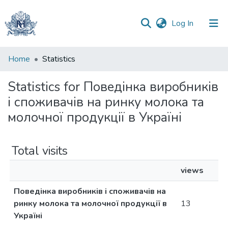
(current)
Log In
Communities
Home
Statistics
&
Collections
Statistics for Поведінка виробників
і споживачів на ринку молока та
All of DSpace
молочної продукції в Україні
Total visits
views
Поведінка виробників і споживачів на
ринку молока та молочної продукції в
13
Україні